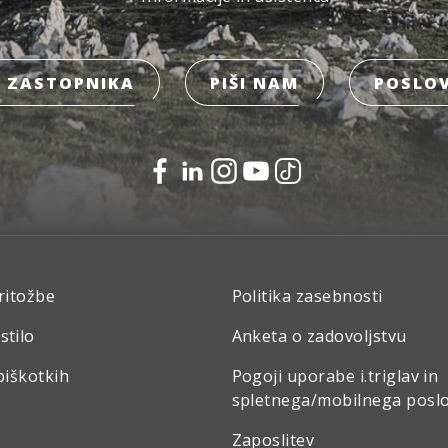
 ZASTOPNIKA
PIŠI NAM
POSLOV
ritožbe
Politika zasebnosti
stilo
Anketa o zadovoljstvu
piškotkih
Pogoji uporabe i.triglav in
spletnega/mobilnega posl
Zaposlitev