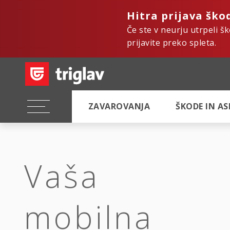
Hitra prijava ško
Če ste v neurju utrpeli š
prijavite preko spleta.
ZAVAROVANJA
ŠKODE IN A
Vaša
mobilna