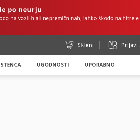
de po neurju
kodo na vozilih ali nepremičninah, lahko škodo najhitreje
Skleni
Prijavi
SISTENCA
UGODNOSTI
UPORABNO