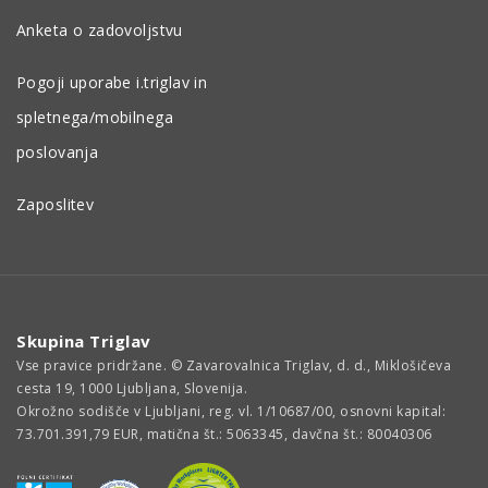
Anketa o zadovoljstvu
Pogoji uporabe i.triglav in
spletnega/mobilnega
poslovanja
Zaposlitev
Skupina Triglav
Vse pravice pridržane. © Zavarovalnica Triglav, d. d., Miklošičeva
cesta 19, 1000 Ljubljana, Slovenija.
Okrožno sodišče v Ljubljani, reg. vl. 1/10687/00, osnovni kapital:
73.701.391,79 EUR, matična št.: 5063345, davčna št.: 80040306