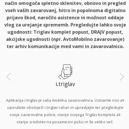
način omogoča spletno sklenitev, obnovo in pregled
vseh vaših zavarovanj, hitro in popolnoma digitalno
prijavo škod, naročilo asistence in možnost oddaje
vlog za urejanje sprememb. Pregledujte lahko svoje
ugodnosti: Triglav komplet popust, DRAJV popust,
akcijske ugodnosti (npr. AvtoMobilno zavarovanje)
ter arhiv komunikacije med vami in zavarovalnico.
i.triglav
i
Aplikacija i.triglav je vaša mobilna zavarovalnica. Ustvarite nov ali
uporabite obstoječi i.triglav račun in upravljajte ter pregledujte
svoje zavarovalne police, stanje svojega Triglav kompleta ali
p
stanje sredstev na posamezni polici in še veliko več.