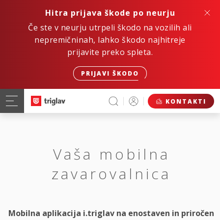
Hitra prijava škode po neurju
Če ste v neurju utrpeli škodo na vozilih ali
nepremičninah, lahko škodo najhitreje
prijavite preko spleta.
PRIJAVI ŠKODO
KONTAKTI
Vaša mobilna
zavarovalnica
Mobilna aplikacija i.triglav na enostaven in priročen