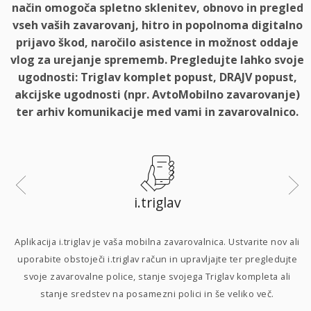
način omogoča spletno sklenitev, obnovo in pregled
vseh vaših zavarovanj, hitro in popolnoma digitalno
prijavo škod, naročilo asistence in možnost oddaje
vlog za urejanje sprememb. Pregledujte lahko svoje
ugodnosti: Triglav komplet popust, DRAJV popust,
akcijske ugodnosti (npr. AvtoMobilno zavarovanje)
ter arhiv komunikacije med vami in zavarovalnico.
i.triglav
i
Aplikacija i.triglav je vaša mobilna zavarovalnica. Ustvarite nov ali
uporabite obstoječi i.triglav račun in upravljajte ter pregledujte
svoje zavarovalne police, stanje svojega Triglav kompleta ali
p
stanje sredstev na posamezni polici in še veliko več.