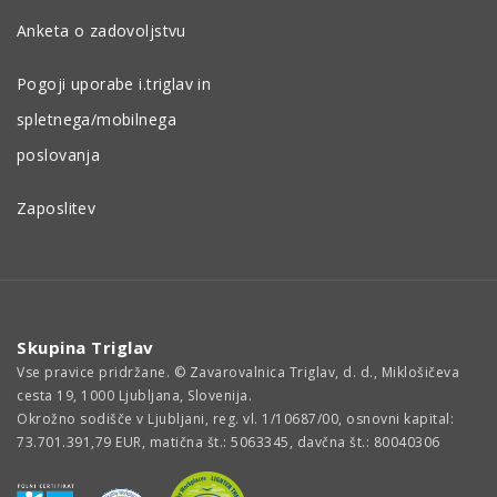
Anketa o zadovoljstvu
Pogoji uporabe i.triglav in
spletnega/mobilnega
poslovanja
Zaposlitev
Skupina Triglav
Vse pravice pridržane. © Zavarovalnica Triglav, d. d., Miklošičeva
cesta 19, 1000 Ljubljana, Slovenija.
Okrožno sodišče v Ljubljani, reg. vl. 1/10687/00, osnovni kapital:
73.701.391,79 EUR, matična št.: 5063345, davčna št.: 80040306