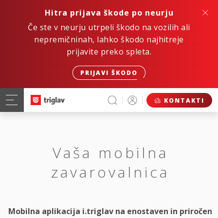
Hitra prijava škode po neurju
Če ste v neurju utrpeli škodo na vozilih ali
nepremičninah, lahko škodo najhitreje
prijavite preko spleta.
PRIJAVI ŠKODO
KONTAKTI
Vaša mobilna
zavarovalnica
Mobilna aplikacija i.triglav na enostaven in priročen