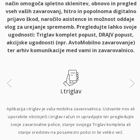
način omogoča spletno sklenitev, obnovo in pregled
vseh vaših zavarovanj, hitro in popolnoma digitalno
prijavo škod, naročilo asistence in možnost oddaje
vlog za urejanje sprememb. Pregledujte lahko svoje
ugodnosti: Triglav komplet popust, DRAJV popust,
akcijske ugodnosti (npr. AvtoMobilno zavarovanje)
ter arhiv komunikacije med vami in zavarovalnico.
i.triglav
i
Aplikacija i.triglav je vaša mobilna zavarovalnica. Ustvarite nov ali
uporabite obstoječi i.triglav račun in upravljajte ter pregledujte
svoje zavarovalne police, stanje svojega Triglav kompleta ali
p
stanje sredstev na posamezni polici in še veliko več.