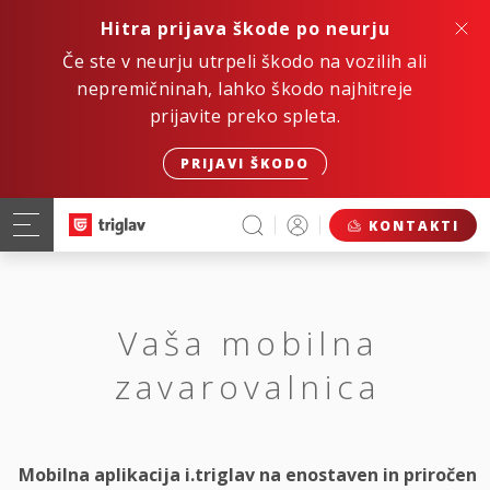
Hitra prijava škode po neurju
Če ste v neurju utrpeli škodo na vozilih ali
nepremičninah, lahko škodo najhitreje
prijavite preko spleta.
PRIJAVI ŠKODO
KONTAKTI
Vaša mobilna
zavarovalnica
Mobilna aplikacija i.triglav na enostaven in priročen