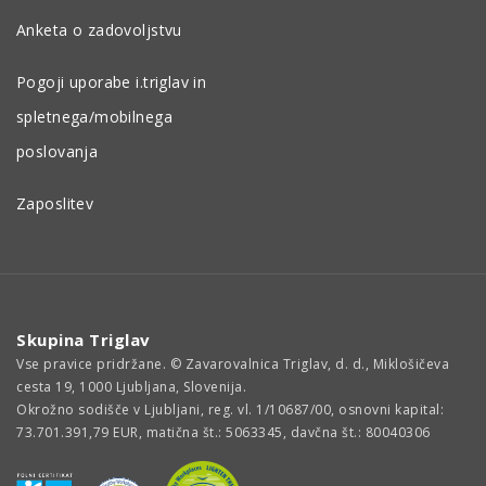
Anketa o zadovoljstvu
Pogoji uporabe i.triglav in
spletnega/mobilnega
poslovanja
Zaposlitev
Skupina Triglav
Vse pravice pridržane. © Zavarovalnica Triglav, d. d., Miklošičeva
cesta 19, 1000 Ljubljana, Slovenija.
Okrožno sodišče v Ljubljani, reg. vl. 1/10687/00, osnovni kapital:
73.701.391,79 EUR, matična št.: 5063345, davčna št.: 80040306