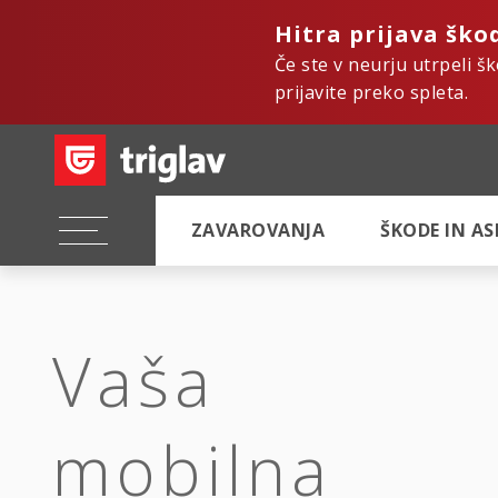
Hitra prijava ško
Če ste v neurju utrpeli š
prijavite preko spleta.
ZAVAROVANJA
ŠKODE IN A
Vaša
mobilna