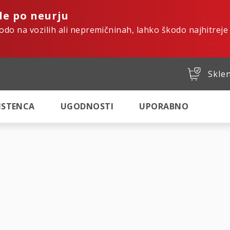
de po neurju
kodo na vozilih ali nepremičninah, lahko škodo najhitreje
Sklen
SISTENCA
UGODNOSTI
UPORABNO