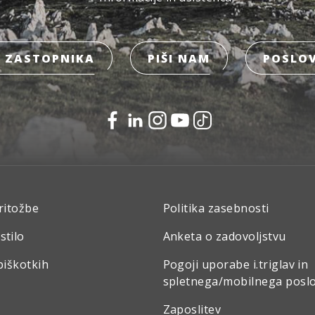
 ZASTOPNIKA
PIŠI NAM
POSLOV
ritožbe
Politika zasebnosti
stilo
Anketa o zadovoljstvu
piškotkih
Pogoji uporabe i.triglav in
spletnega/mobilnega posl
Zaposlitev