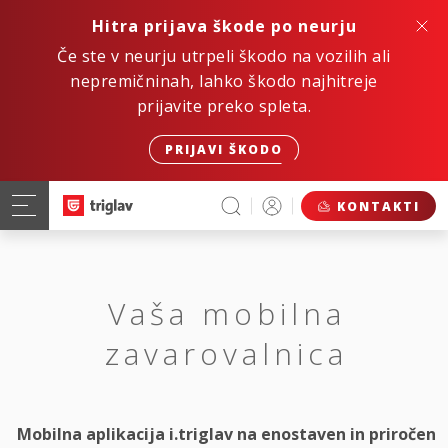
Hitra prijava škode po neurju
Če ste v neurju utrpeli škodo na vozilih ali
nepremičninah, lahko škodo najhitreje
prijavite preko spleta.
PRIJAVI ŠKODO
KONTAKTI
Vaša mobilna
zavarovalnica
Mobilna aplikacija i.triglav na enostaven in priročen