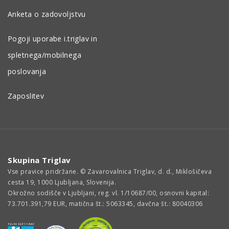
Anketa o zadovoljstvu
Pogoji uporabe i.triglav in
spletnega/mobilnega
poslovanja
Zaposlitev
Skupina Triglav
Vse pravice pridržane. © Zavarovalnica Triglav, d. d., Miklošičeva
cesta 19, 1000 Ljubljana, Slovenija.
Okrožno sodišče v Ljubljani, reg. vl. 1/10687/00, osnovni kapital:
73.701.391,79 EUR, matična št.: 5063345, davčna št.: 80040306