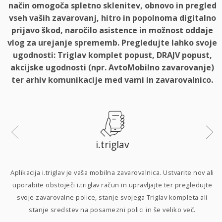
način omogoča spletno sklenitev, obnovo in pregled
vseh vaših zavarovanj, hitro in popolnoma digitalno
prijavo škod, naročilo asistence in možnost oddaje
vlog za urejanje sprememb. Pregledujte lahko svoje
ugodnosti: Triglav komplet popust, DRAJV popust,
akcijske ugodnosti (npr. AvtoMobilno zavarovanje)
ter arhiv komunikacije med vami in zavarovalnico.
i.triglav
i
Aplikacija i.triglav je vaša mobilna zavarovalnica. Ustvarite nov ali
uporabite obstoječi i.triglav račun in upravljajte ter pregledujte
svoje zavarovalne police, stanje svojega Triglav kompleta ali
p
stanje sredstev na posamezni polici in še veliko več.