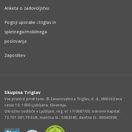
Anketa o zadovoljstvu
Pogoji uporabe i.triglav in
spletnega/mobilnega
poslovanja
Zaposlitev
Skupina Triglav
Vse pravice pridržane. © Zavarovalnica Triglav, d. d., Miklošičeva
cesta 19, 1000 Ljubljana, Slovenija.
Okrožno sodišče v Ljubljani, reg. vl. 1/10687/00, osnovni kapital:
73.701.391,79 EUR, matična št.: 5063345, davčna št.: 80040306