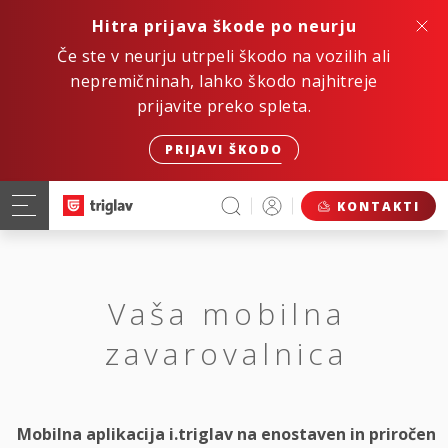
Hitra prijava škode po neurju
Če ste v neurju utrpeli škodo na vozilih ali
nepremičninah, lahko škodo najhitreje
prijavite preko spleta.
PRIJAVI ŠKODO
KONTAKTI
Vaša mobilna
zavarovalnica
Mobilna aplikacija i.triglav na enostaven in priročen