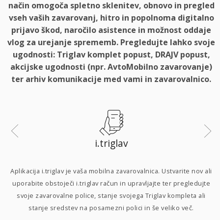
način omogoča spletno sklenitev, obnovo in pregled
vseh vaših zavarovanj, hitro in popolnoma digitalno
prijavo škod, naročilo asistence in možnost oddaje
vlog za urejanje sprememb. Pregledujte lahko svoje
ugodnosti: Triglav komplet popust, DRAJV popust,
akcijske ugodnosti (npr. AvtoMobilno zavarovanje)
ter arhiv komunikacije med vami in zavarovalnico.
i.triglav
i
Aplikacija i.triglav je vaša mobilna zavarovalnica. Ustvarite nov ali
uporabite obstoječi i.triglav račun in upravljajte ter pregledujte
svoje zavarovalne police, stanje svojega Triglav kompleta ali
p
stanje sredstev na posamezni polici in še veliko več.