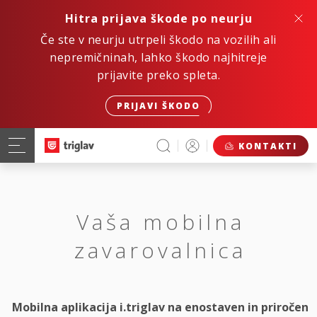
Hitra prijava škode po neurju
Če ste v neurju utrpeli škodo na vozilih ali
nepremičninah, lahko škodo najhitreje
prijavite preko spleta.
PRIJAVI ŠKODO
KONTAKTI
Vaša mobilna
zavarovalnica
Mobilna aplikacija i.triglav na enostaven in priročen