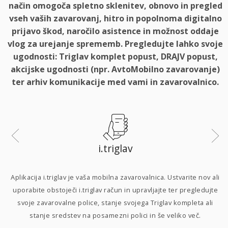
način omogoča spletno sklenitev, obnovo in pregled
vseh vaših zavarovanj, hitro in popolnoma digitalno
prijavo škod, naročilo asistence in možnost oddaje
vlog za urejanje sprememb. Pregledujte lahko svoje
ugodnosti: Triglav komplet popust, DRAJV popust,
akcijske ugodnosti (npr. AvtoMobilno zavarovanje)
ter arhiv komunikacije med vami in zavarovalnico.
i.triglav
i
Aplikacija i.triglav je vaša mobilna zavarovalnica. Ustvarite nov ali
uporabite obstoječi i.triglav račun in upravljajte ter pregledujte
svoje zavarovalne police, stanje svojega Triglav kompleta ali
p
stanje sredstev na posamezni polici in še veliko več.