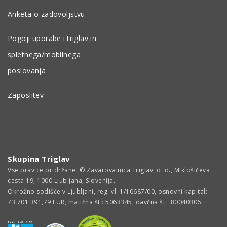
Anketa o zadovoljstvu
Pogoji uporabe i.triglav in
spletnega/mobilnega
poslovanja
Zaposlitev
Skupina Triglav
Vse pravice pridržane. © Zavarovalnica Triglav, d. d., Miklošičeva
cesta 19, 1000 Ljubljana, Slovenija.
Okrožno sodišče v Ljubljani, reg. vl. 1/10687/00, osnovni kapital:
73.701.391,79 EUR, matična št.: 5063345, davčna št.: 80040306