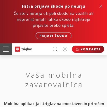
Hitra prijava škode po neurju
Če ste v neurju utrpeli škodo na vozilih ali
nepremičninah, lahko škodo najhitreje
prijavite preko spleta.
PRIJAVI ŠKODO
KONTAKTI
Vaša mobilna
zavarovalnica
Mobilna aplikacija i.triglav na enostaven in priročen