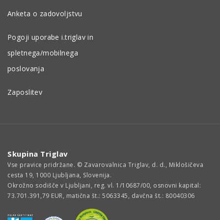
Anketa o zadovoljstvu
Pogoji uporabe i.triglav in
spletnega/mobilnega
poslovanja
Zaposlitev
Skupina Triglav
Vse pravice pridržane. © Zavarovalnica Triglav, d. d., Miklošičeva
cesta 19, 1000 Ljubljana, Slovenija.
Okrožno sodišče v Ljubljani, reg. vl. 1/10687/00, osnovni kapital:
73.701.391,79 EUR, matična št.: 5063345, davčna št.: 80040306