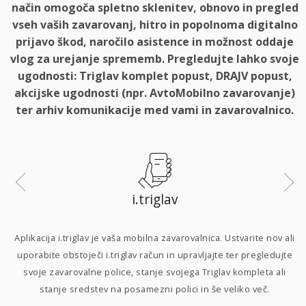
način omogoča spletno sklenitev, obnovo in pregled
vseh vaših zavarovanj, hitro in popolnoma digitalno
prijavo škod, naročilo asistence in možnost oddaje
vlog za urejanje sprememb. Pregledujte lahko svoje
ugodnosti: Triglav komplet popust, DRAJV popust,
akcijske ugodnosti (npr. AvtoMobilno zavarovanje)
ter arhiv komunikacije med vami in zavarovalnico.
i.triglav
i
Aplikacija i.triglav je vaša mobilna zavarovalnica. Ustvarite nov ali
uporabite obstoječi i.triglav račun in upravljajte ter pregledujte
svoje zavarovalne police, stanje svojega Triglav kompleta ali
p
stanje sredstev na posamezni polici in še veliko več.