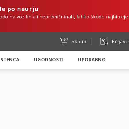
de po neurju
kodo na vozilih ali nepremičninah, lahko škodo najhitreje
Skleni
Prijavi
SISTENCA
UGODNOSTI
UPORABNO