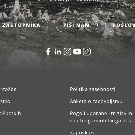
 ZASTOPNIKA
PIŠI NAM
POSLOV
ritožbe
Politika zasebnosti
stilo
Anketa o zadovoljstvu
piškotkih
Pogoji uporabe i.triglav in
spletnega/mobilnega posl
Zaposlitev