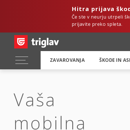
Hitra prijava ško
Če ste v neurju utrpeli š
prijavite preko spleta.
ZAVAROVANJA
ŠKODE IN A
Vaša
mobilna