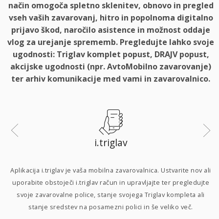
način omogoča spletno sklenitev, obnovo in pregled
vseh vaših zavarovanj, hitro in popolnoma digitalno
prijavo škod, naročilo asistence in možnost oddaje
vlog za urejanje sprememb. Pregledujte lahko svoje
ugodnosti: Triglav komplet popust, DRAJV popust,
akcijske ugodnosti (npr. AvtoMobilno zavarovanje)
ter arhiv komunikacije med vami in zavarovalnico.
i.triglav
i
Aplikacija i.triglav je vaša mobilna zavarovalnica. Ustvarite nov ali
uporabite obstoječi i.triglav račun in upravljajte ter pregledujte
svoje zavarovalne police, stanje svojega Triglav kompleta ali
p
stanje sredstev na posamezni polici in še veliko več.