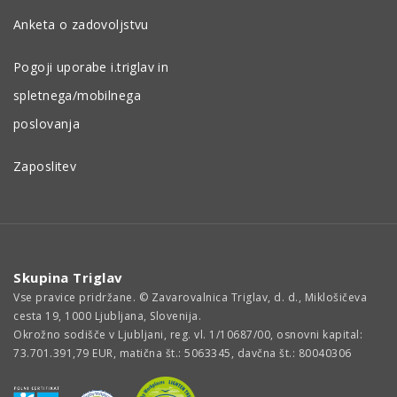
Anketa o zadovoljstvu
Pogoji uporabe i.triglav in
spletnega/mobilnega
poslovanja
Zaposlitev
Skupina Triglav
Vse pravice pridržane. © Zavarovalnica Triglav, d. d., Miklošičeva
cesta 19, 1000 Ljubljana, Slovenija.
Okrožno sodišče v Ljubljani, reg. vl. 1/10687/00, osnovni kapital:
73.701.391,79 EUR, matična št.: 5063345, davčna št.: 80040306