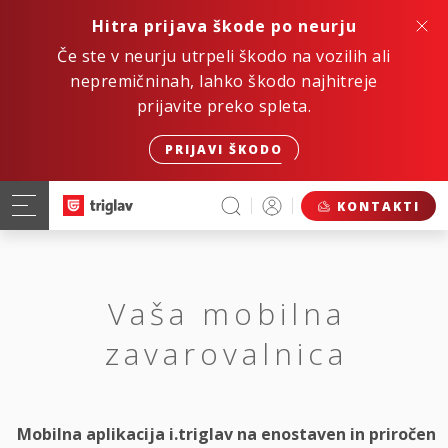
Hitra prijava škode po neurju
Če ste v neurju utrpeli škodo na vozilih ali
nepremičninah, lahko škodo najhitreje
prijavite preko spleta.
PRIJAVI ŠKODO
KONTAKTI
Vaša mobilna
zavarovalnica
Mobilna aplikacija i.triglav na enostaven in priročen