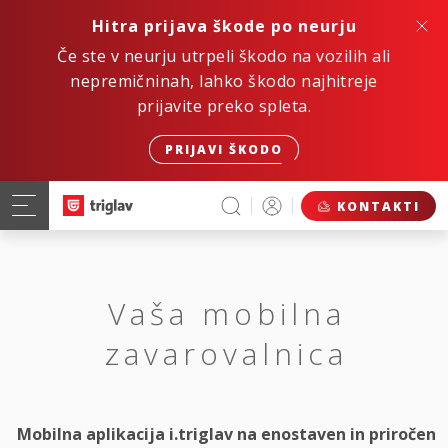
Hitra prijava škode po neurju
Če ste v neurju utrpeli škodo na vozilih ali
nepremičninah, lahko škodo najhitreje
prijavite preko spleta.
PRIJAVI ŠKODO
KONTAKTI
Vaša mobilna
zavarovalnica
Mobilna aplikacija i.triglav na enostaven in priročen