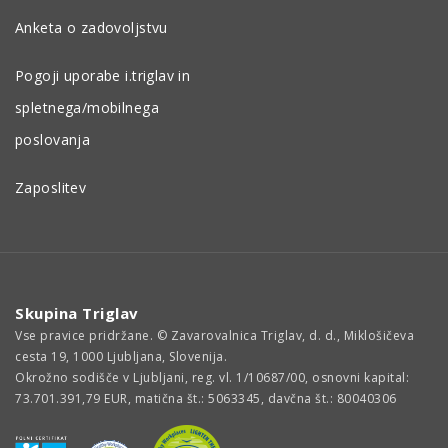
Anketa o zadovoljstvu
Pogoji uporabe i.triglav in
spletnega/mobilnega
poslovanja
Zaposlitev
Skupina Triglav
Vse pravice pridržane. © Zavarovalnica Triglav, d. d., Miklošičeva
cesta 19, 1000 Ljubljana, Slovenija.
Okrožno sodišče v Ljubljani, reg. vl. 1/10687/00, osnovni kapital:
73.701.391,79 EUR, matična št.: 5063345, davčna št.: 80040306