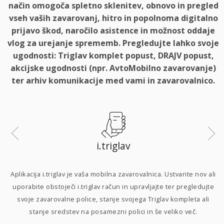
način omogoča spletno sklenitev, obnovo in pregled
vseh vaših zavarovanj, hitro in popolnoma digitalno
prijavo škod, naročilo asistence in možnost oddaje
vlog za urejanje sprememb. Pregledujte lahko svoje
ugodnosti: Triglav komplet popust, DRAJV popust,
akcijske ugodnosti (npr. AvtoMobilno zavarovanje)
ter arhiv komunikacije med vami in zavarovalnico.
i.triglav
i
Aplikacija i.triglav je vaša mobilna zavarovalnica. Ustvarite nov ali
uporabite obstoječi i.triglav račun in upravljajte ter pregledujte
svoje zavarovalne police, stanje svojega Triglav kompleta ali
p
stanje sredstev na posamezni polici in še veliko več.