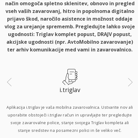
način omogoča spletno sklenitev, obnovo in pregled
vseh vaših zavarovanj, hitro in popolnoma digitalno
prijavo škod, naročilo asistence in možnost oddaje
vlog za urejanje sprememb. Pregledujte lahko svoje
ugodnosti: Triglav komplet popust, DRAJV popust,
akcijske ugodnosti (npr. AvtoMobilno zavarovanje)
ter arhiv komunikacije med vami in zavarovalnico.
i.triglav
i
Aplikacija i.triglav je vaša mobilna zavarovalnica. Ustvarite nov ali
uporabite obstoječi i.triglav račun in upravljajte ter pregledujte
svoje zavarovalne police, stanje svojega Triglav kompleta ali
p
stanje sredstev na posamezni polici in še veliko več.