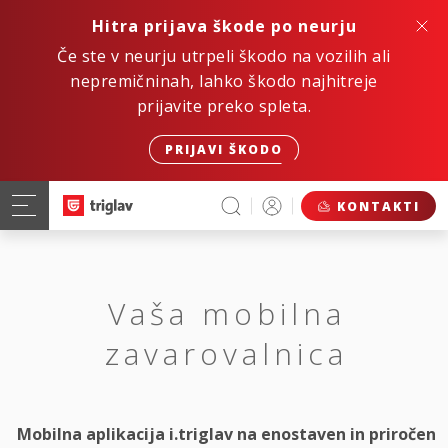
Hitra prijava škode po neurju
Če ste v neurju utrpeli škodo na vozilih ali
nepremičninah, lahko škodo najhitreje
prijavite preko spleta.
PRIJAVI ŠKODO
KONTAKTI
Vaša mobilna
zavarovalnica
Mobilna aplikacija i.triglav na enostaven in priročen