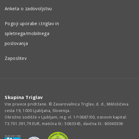
Anketa o zadovoljstvu
Pogoji uporabe i.triglav in
spletnega/mobilnega
poslovanja
Zaposlitev
Skupina Triglav
Vse pravice pridržane. © Zavarovalnica Triglav, d. d., Miklošičeva
cesta 19, 1000 Ljubljana, Slovenija.
Okrožno sodišče v Ljubljani, reg. vl. 1/10687/00, osnovni kapital:
73.701.391,79 EUR, matična št.: 5063345, davčna št.: 80040306