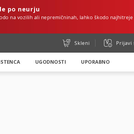
de po neurju
kodo na vozilih ali nepremičninah, lahko škodo najhitreje
Skleni
Prijavi
SISTENCA
UGODNOSTI
UPORABNO