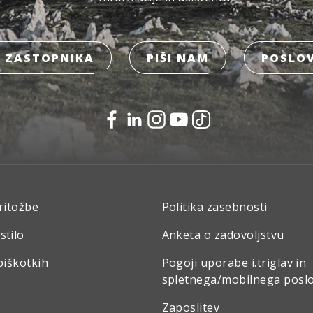
 ZASTOPNIKA
PIŠI NAM
POSLOV
ritožbe
Politika zasebnosti
stilo
Anketa o zadovoljstvu
piškotkih
Pogoji uporabe i.triglav in
spletnega/mobilnega posl
Zaposlitev