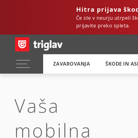
Hitra prijava ško
Če ste v neurju utrpeli š
prijavite preko spleta.
ZAVAROVANJA
ŠKODE IN A
Vaša
mobilna