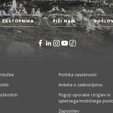
 ZASTOPNIKA
PIŠI NAM
POSLOV
ritožbe
Politika zasebnosti
stilo
Anketa o zadovoljstvu
piškotkih
Pogoji uporabe i.triglav in
spletnega/mobilnega posl
Zaposlitev