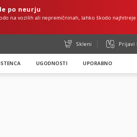
de po neurju
kodo na vozilih ali nepremičninah, lahko škodo najhitreje
Skleni
Prijavi
SISTENCA
UGODNOSTI
UPORABNO