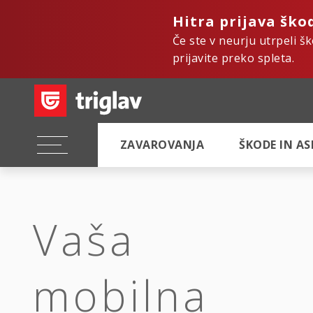
Hitra prijava ško
Če ste v neurju utrpeli š
prijavite preko spleta.
ZAVAROVANJA
ŠKODE IN A
Vaša
mobilna