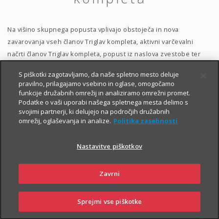
Na višino skupnega popusta vplivajo obstoječa in nova
zavarovanja vseh članov Triglav kompleta, aktivni varčevalni
načrti članov Triglav kompleta, popust iz naslova zvestobe ter
popust za digitalno poslovanje posameznega člana Triglav
S piškotki zagotavljamo, da naše spletno mesto deluje
kompleta.
Višina skupnega popusta se spreminja
in se
pravilno, prilagajamo vsebino in oglase, omogočamo
ugotavlja vsakič
, ko kateri od članov sklepa zavarovanje. Sicer
funkcije družabnih omrežij in analiziramo omrežni promet.
Podatke o vaši uporabi našega spletnega mesta delimo s
pa velja:
svojimi partnerji, ki delujejo na področjih družabnih
več zavarovanj
in varčevalnih načrtov prinaša
več skupnega
omrežij, oglaševanja in analize.
Politika zasebnosti
popusta
v kompletu;
Nastavitve piškotkov
i
i
upošteva se tudi
digitalno poslovanje
in
zvestoba
vseh članov Triglav kompleta;
Zavrni
popusta boste deležni vsi člani
;
skupni Triglav komplet
popust se prizna tako pri obnovi kot
Sprejmi vse piškotke
i
pri sklenitvi novih premoženjskih
zavarovanj
;
SKLENI
PRIJAVI ŠKODO
ZASTOPNIKI
POSLOVALNICE