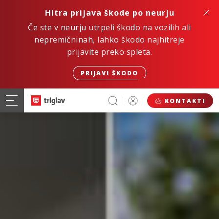
Hitra prijava škode po neurju
Če ste v neurju utrpeli škodo na vozilih ali
nepremičninah, lahko škodo najhitreje
prijavite preko spleta.
PRIJAVI ŠKODO
KONTAKTI