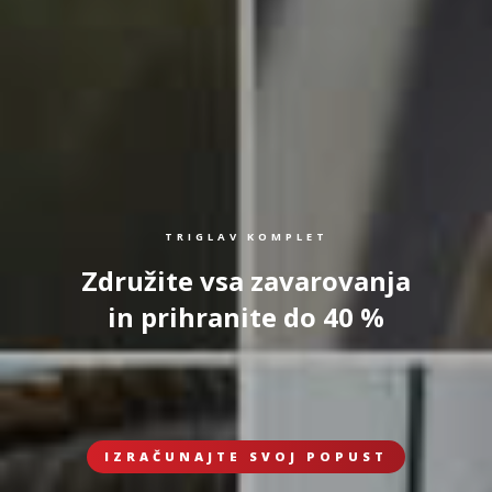
TRIGLAV KOMPLET
Združite vsa zavarovanja
in prihranite do 40 %
IZRAČUNAJTE SVOJ POPUST