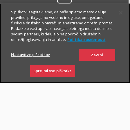
HUAWEI
S piškotki zagotavljamo, da naše spletno mesto deluje
APPGALLERY
pravilno, prilagajamo vsebino in oglase, omogočamo
funkcije družabnih omrežij in analiziramo omrežni promet.
Podatke o vaši uporabi našega spletnega mesta delimo s
svojimi partnerji, ki delujejo na področjih družabnih
omrežij, oglaševanja in analize.
Politika zasebnosti
Nastavitve piškotkov
Zavrni
DRAJV ugodnosti
Sprejmi vse piškotke
SKLENI
PRIJAVI ŠKODO
ZASTOPNIKI
POSLOVALNICE
Popust pri zavarovanju
avtomobila in
avtodoma
i