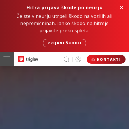
Hitra prijava škode po neurju
Če ste v neurju utrpeli škodo na vozilih ali
nepremičninah, lahko škodo najhitreje
prijavite preko spleta.
PRIJAVI ŠKODO
KONTAKTI