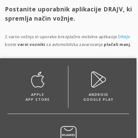
Postanite uporabnik aplikacije DRAJV, ki
spremlja način vožnje.
Z varno vožnjo in uporabo brezplačne mobilne aplikacije
DRAJV
boste
varni vozniki
za avtomobilska zavarovanja
plačali manj
.
APPLE
ANDROID
APP STORE
GOOGLE PLAY