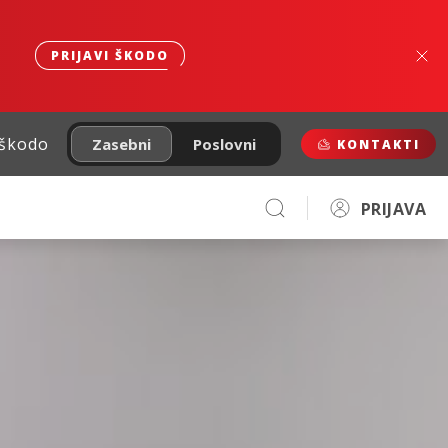
PRIJAVI ŠKODO
 škodo
Zasebni
Poslovni
KONTAKTI
PRIJAVA