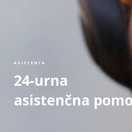
ASISTENCA
24-urna
asistenčna pom