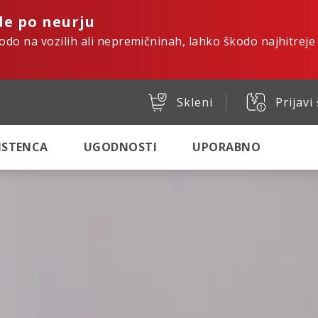
de po neurju
kodo na vozilih ali nepremičninah, lahko škodo najhitreje
Skleni
Prijavi
SISTENCA
UGODNOSTI
UPORABNO