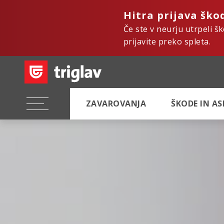
Hitra prijava ško
Če ste v neurju utrpeli š
prijavite preko spleta.
ZAVAROVANJA
ŠKODE IN A