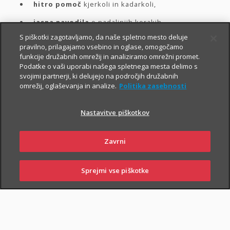
hitro pomoč
kjerkoli in kadarkoli,
jasna navodila
o nadaljnjih korakih.
S piškotki zagotavljamo, da naše spletno mesto deluje
pravilno, prilagajamo vsebino in oglase, omogočamo
Spodaj izberite vrsto asistence. Za hitrejšo prijavo in
funkcije družabnih omrežij in analiziramo omrežni promet.
Podatke o vaši uporabi našega spletnega mesta delimo s
naročilo asistence
priporočamo uporabo digitalnih
svojimi partnerji, ki delujejo na področjih družabnih
poti
, kjer so te na voljo.
omrežij, oglaševanja in analize.
Politika zasebnosti
Nastavitve piškotkov
Izberite asistenco in
Zavrni
naročite pomoč
Sprejmi vse piškotke
SKLENI
PRIJAVI ŠKODO
ZASTOPNIKI
POSLOVALNICE
Potrebujem asistenco za: