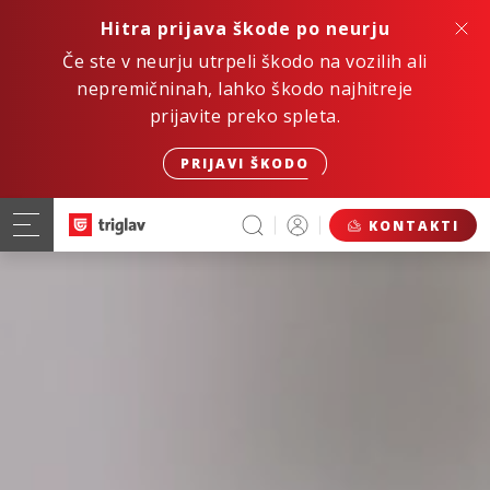
Hitra prijava škode po neurju
Če ste v neurju utrpeli škodo na vozilih ali
nepremičninah, lahko škodo najhitreje
prijavite preko spleta.
PRIJAVI ŠKODO
KONTAKTI