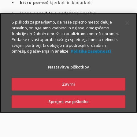
hitro pomoč
kjerkoli in kadarkoli,
jasna navodila
o nadaljnjih korakih.
S piškotki zagotavljamo, da naše spletno mesto deluje
pravilno, prilagajamo vsebino in oglase, omogočamo
Spodaj izberite vrsto asistence. Za hitrejšo prijavo in
funkcije družabnih omrežij in analiziramo omrežni promet.
Podatke o vaši uporabi našega spletnega mesta delimo s
naročilo asistence
priporočamo uporabo digitalnih
svojimi partnerji, ki delujejo na področjih družabnih
poti
, kjer so te na voljo.
omrežij, oglaševanja in analize.
Politika zasebnosti
Nastavitve piškotkov
Izberite asistenco in
Zavrni
naročite pomoč
Sprejmi vse piškotke
SKLENI
PRIJAVI ŠKODO
ZASTOPNIKI
POSLOVALNICE
Potrebujem asistenco za: