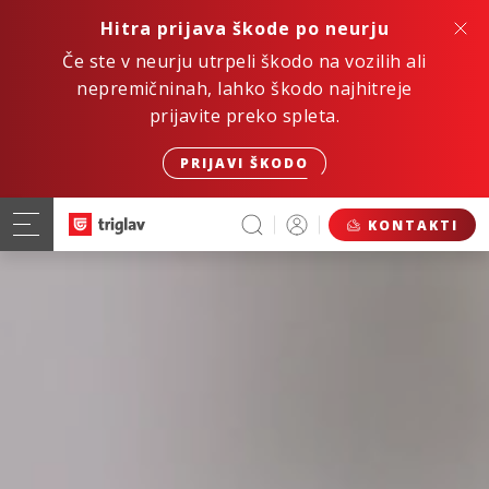
Hitra prijava škode po neurju
Če ste v neurju utrpeli škodo na vozilih ali
nepremičninah, lahko škodo najhitreje
prijavite preko spleta.
PRIJAVI ŠKODO
KONTAKTI