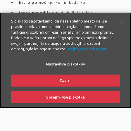
hitro pomoč
kjerkoli in kadarkoli,
jasna navodila
o nadaljnjih korakih.
S piškotki zagotavljamo, da naše spletno mesto deluje
pravilno, prilagajamo vsebino in oglase, omogočamo
Spodaj izberite vrsto asistence. Za hitrejšo prijavo in
funkcije družabnih omrežij in analiziramo omrežni promet.
Podatke o vaši uporabi našega spletnega mesta delimo s
naročilo asistence
priporočamo uporabo digitalnih
svojimi partnerji, ki delujejo na področjih družabnih
poti
, kjer so te na voljo.
omrežij, oglaševanja in analize.
Politika zasebnosti
Nastavitve piškotkov
Izberite asistenco in
Zavrni
naročite pomoč
Sprejmi vse piškotke
SKLENI
PRIJAVI ŠKODO
ZASTOPNIKI
POSLOVALNICE
Potrebujem asistenco za: