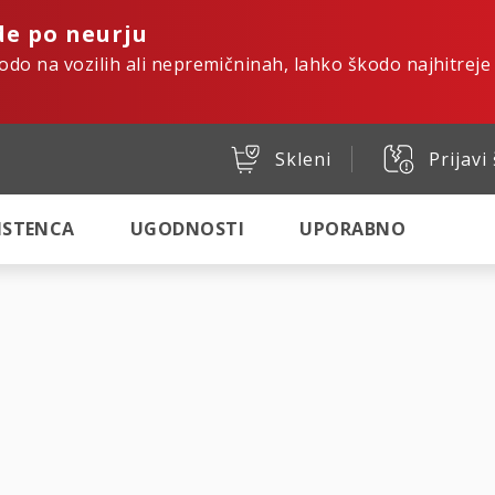
de po neurju
kodo na vozilih ali nepremičninah, lahko škodo najhitreje
Skleni
Prijavi
SISTENCA
UGODNOSTI
UPORABNO