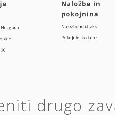
je
Naložbe in
pokojnina
Naložbeno i.fleks
ti Nezgoda
Pokojninsko i.dpz
Zobje+
360
leniti drugo za