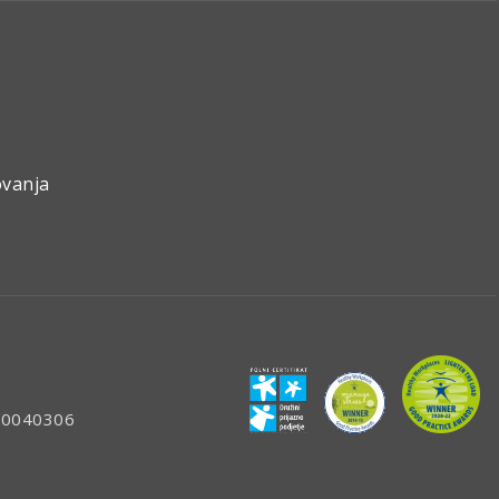
ovanja
: 80040306