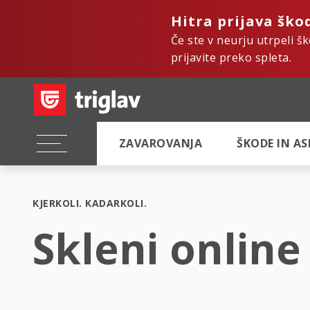
Hitra prijava ško
Če ste v neurju utrpeli š
prijavite preko spleta.
ZAVAROVANJA
ŠKODE IN A
KJERKOLI. KADARKOLI.
Skleni online