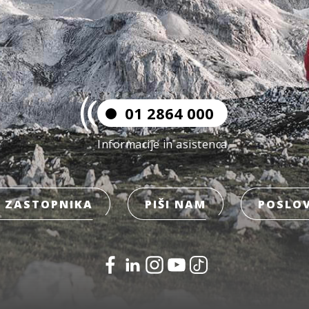
01 2864 000
Informacije in asistenca
 ZASTOPNIKA
PIŠI NAM
POSLOV