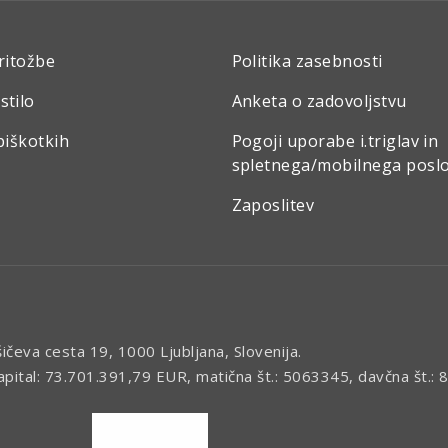
ritožbe
Politika zasebnosti
stilo
Anketa o zadovoljstvu
piškotkih
Pogoji uporabe i.triglav in
spletnega/mobilnega posl
Zaposlitev
šičeva cesta 19, 1000 Ljubljana, Slovenija.
kapital: 73.701.391,79 EUR, matična št.: 5063345, davčna št.