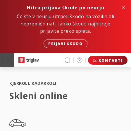
Hitra prijava škode po neurju
Če ste v neurju utrpeli škodo na vozilih ali
nepremičninah, lahko škodo najhitreje
prijavite preko spleta.
PRIJAVI ŠKODO
KONTAKTI
KJERKOLI. KADARKOLI.
Skleni online