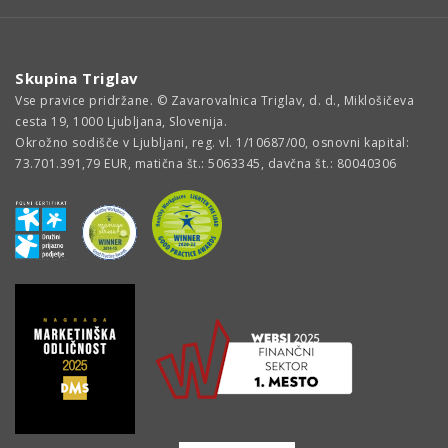
Skupina Triglav
Vse pravice pridržane. © Zavarovalnica Triglav, d. d., Miklošičeva
cesta 19, 1000 Ljubljana, Slovenija.
Okrožno sodišče v Ljubljani, reg. vl. 1/10687/00, osnovni kapital:
73.701.391,79 EUR, matična št.: 5063345, davčna št.: 80040306