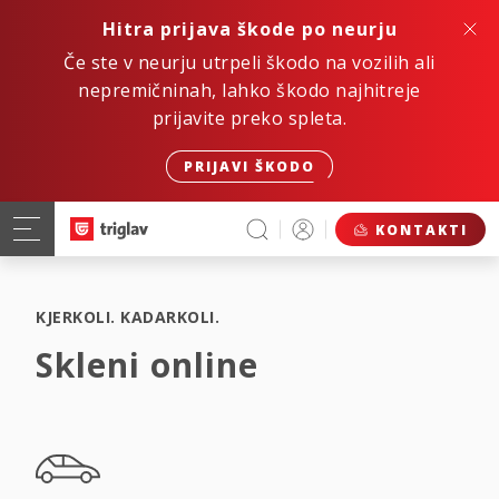
Hitra prijava škode po neurju
Če ste v neurju utrpeli škodo na vozilih ali
nepremičninah, lahko škodo najhitreje
prijavite preko spleta.
PRIJAVI ŠKODO
KONTAKTI
KJERKOLI. KADARKOLI.
Skleni online