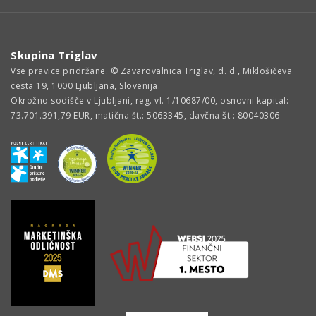
Skupina Triglav
Vse pravice pridržane. © Zavarovalnica Triglav, d. d., Miklošičeva
cesta 19, 1000 Ljubljana, Slovenija.
Okrožno sodišče v Ljubljani, reg. vl. 1/10687/00, osnovni kapital:
73.701.391,79 EUR, matična št.: 5063345, davčna št.: 80040306