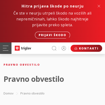
Hitra prijava škode po neurju
Če ste v neurju utrpeli škodo na vozilih ali
nepremičninah, lahko škodo najhitreje
prijavite preko spleta.
PRIJAVI ŠKODO
KONTAKTI
PRAVNO OBVESTILO
Pravno obvestilo
Domov
Pravno obvestilo