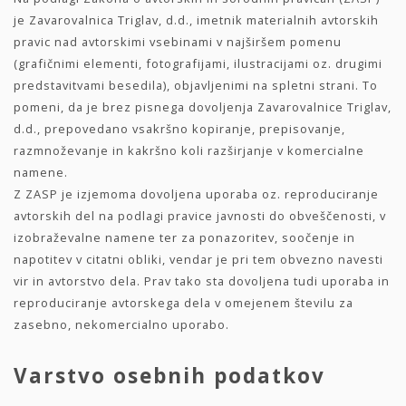
je Zavarovalnica Triglav, d.d., imetnik materialnih avtorskih
pravic nad avtorskimi vsebinami v najširšem pomenu
(grafičnimi elementi, fotografijami, ilustracijami oz. drugimi
predstavitvami besedila), objavljenimi na spletni strani. To
pomeni, da je brez pisnega dovoljenja Zavarovalnice Triglav,
d.d., prepovedano vsakršno kopiranje, prepisovanje,
razmnoževanje in kakršno koli razširjanje v komercialne
namene.
Z ZASP je izjemoma dovoljena uporaba oz. reproduciranje
avtorskih del na podlagi pravice javnosti do obveščenosti, v
izobraževalne namene ter za ponazoritev, soočenje in
napotitev v citatni obliki, vendar je pri tem obvezno navesti
vir in avtorstvo dela. Prav tako sta dovoljena tudi uporaba in
reproduciranje avtorskega dela v omejenem številu za
zasebno, nekomercialno uporabo.
Varstvo osebnih podatkov