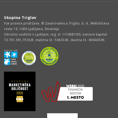
Skupina Triglav
Vse pravice pridržane. © Zavarovalnica Triglav, d. d., Miklošičeva
cesta 19, 1000 Ljubljana, Slovenija.
Okrožno sodišče v Ljubljani, reg. vl. 1/10687/00, osnovni kapital:
73.701.391,79 EUR, matična št.: 5063345, davčna št.: 80040306