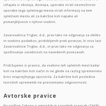
izhajala iz obstoja, dostopa, uporabe in/ali nezmožnosti
uporabe tega spletnega mesta in/ali informacij na tem
spletnem mestu ali za kakršne koli napake ali
pomanjkljivosti v njihovi vsebini.
Zavarovalnica Triglav, d.d., prav tako ne odgovarja za obliko
in vsebino podatkov, pridobljenih prek povezav, ki niso last
Zavarovalnice Triglav, d.d., in prav tako ne odgovarja za
spoštovanje zasebnosti na navedenih povezavah.
Pridržujemo si pravico, da vsebino teh spletnih mest kadar
koli na kakršen koli način in ne glede na razlog spremenimo
brez vnaprejšnjega opozorila. Za kakršne koli posledice
tovrstnih sprememb ne prevzemamo odgovornosti.
Avtorske pravice
Na podlagi Zakona o avtorskih in sorodnih pravicah (ZASP)