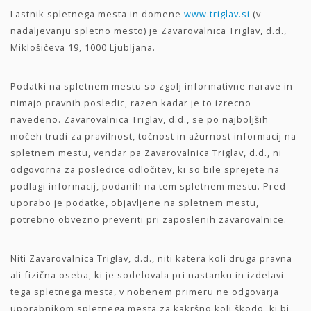
Lastnik spletnega mesta in domene
www.triglav.si
(v
nadaljevanju spletno mesto) je Zavarovalnica Triglav, d.d.,
Miklošičeva 19, 1000 Ljubljana.
Podatki na spletnem mestu so zgolj informativne narave in
nimajo pravnih posledic, razen kadar je to izrecno
navedeno. Zavarovalnica Triglav, d.d., se po najboljših
močeh trudi za pravilnost, točnost in ažurnost informacij na
spletnem mestu, vendar pa Zavarovalnica Triglav, d.d., ni
odgovorna za posledice odločitev, ki so bile sprejete na
podlagi informacij, podanih na tem spletnem mestu. Pred
uporabo je podatke, objavljene na spletnem mestu,
potrebno obvezno preveriti pri zaposlenih zavarovalnice.
Niti Zavarovalnica Triglav, d.d., niti katera koli druga pravna
ali fizična oseba, ki je sodelovala pri nastanku in izdelavi
tega spletnega mesta, v nobenem primeru ne odgovarja
uporabnikom spletnega mesta za kakršno koli škodo, ki bi