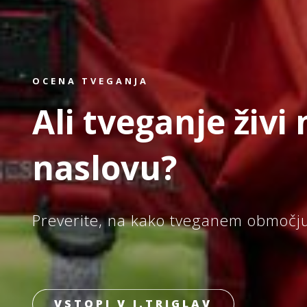
OCENA TVEGANJA
Ali tveganje živi
naslovu?
Preverite, na kako tveganem območju 
VSTOPI V I.TRIGLAV