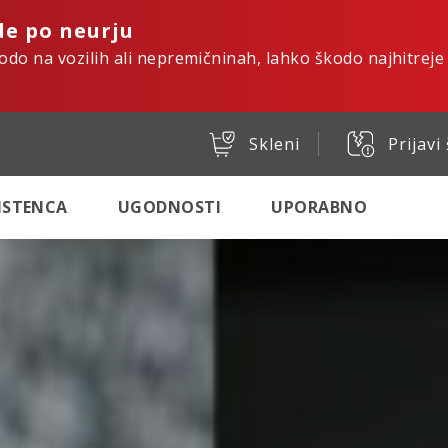
de po neurju
kodo na vozilih ali nepremičninah, lahko škodo najhitreje
Skleni
Prijavi
SISTENCA
UGODNOSTI
UPORABNO