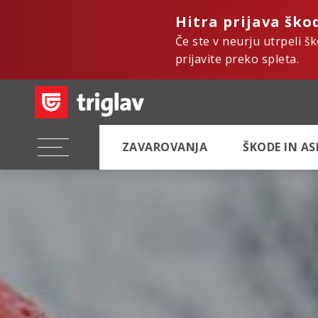
Hitra prijava ško
Če ste v neurju utrpeli š
prijavite preko spleta.
ZAVAROVANJA
ŠKODE IN A