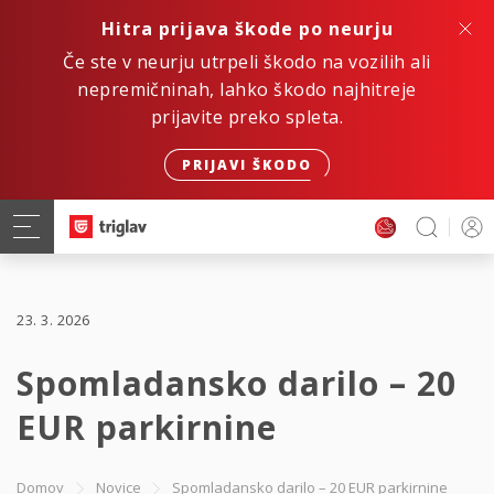
Hitra prijava škode po neurju
Če ste v neurju utrpeli škodo na vozilih ali
nepremičninah, lahko škodo najhitreje
prijavite preko spleta.
PRIJAVI ŠKODO
23. 3. 2026
Spomladansko darilo – 20
EUR parkirnine
Domov
Novice
Spomladansko darilo – 20 EUR parkirnine