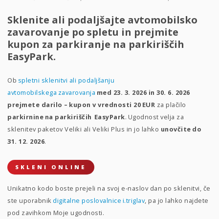
Sklenite ali podaljšajte avtomobilsko
zavarovanje po spletu in prejmite
kupon za parkiranje na parkiriščih
EasyPark.
Ob
spletni sklenitvi ali podaljšanju
avtomobilskega zavarovanja
med 23. 3. 2026 in 30. 6. 2026
prejmete darilo – kupon v vrednosti 20 EUR
za plačilo
parkirnine na parkiriščih EasyPark
. Ugodnost velja za
sklenitev paketov Veliki ali Veliki Plus in jo lahko
unovčite do
31. 12. 2026
.
SKLENI ONLINE
Unikatno kodo boste prejeli na svoj e-naslov dan po sklenitvi, če
ste uporabnik
digitalne poslovalnice i.triglav
, pa jo lahko najdete
pod zavihkom Moje ugodnosti.