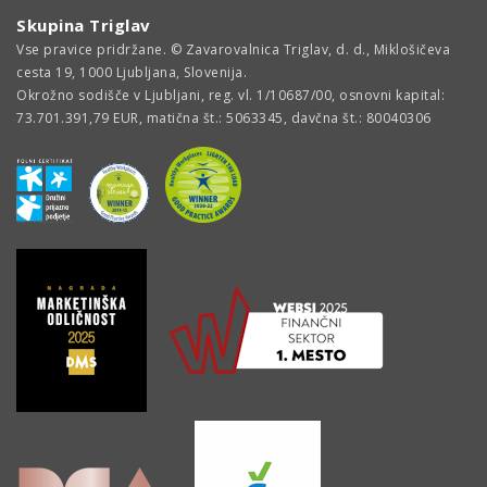
Skupina Triglav
Vse pravice pridržane. © Zavarovalnica Triglav, d. d., Miklošičeva
cesta 19, 1000 Ljubljana, Slovenija.
Okrožno sodišče v Ljubljani, reg. vl. 1/10687/00, osnovni kapital:
73.701.391,79 EUR, matična št.: 5063345, davčna št.: 80040306