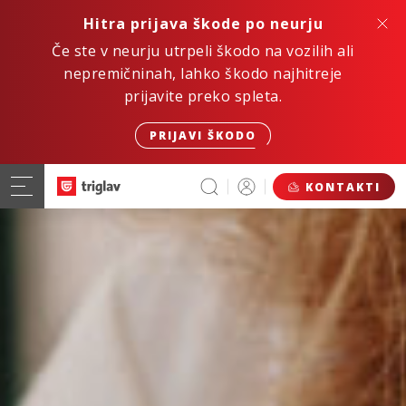
Hitra prijava škode po neurju
Če ste v neurju utrpeli škodo na vozilih ali
nepremičninah, lahko škodo najhitreje
prijavite preko spleta.
PRIJAVI ŠKODO
KONTAKTI