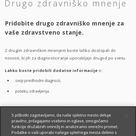
Drugo zdravniško mnenje
Pridobite drugo zdravniško mnenje za
vaše zdravstveno stanje.
Z drugim zdravniškim mnenjem boste lahko dostopali do
novosti, ki jih za diagnosticiranje uporabljajo drugod po svetu.
Lahko boste pridobili dodatne informacije
o:
svoji predhodni diagnozi,
poteku zdravljenja.
S pomočjo drugega zdravniškega mnenja boste bolje
S piškotki zagotavljamo, da naše spletno mesto deluje
pravilno, prilagajamo vsebino in oglase, omogočamo
razumeli
:
funkcije družabnih omrežij in analiziramo omrežni promet.
vaše zdravstveno stanje,
Podatke o vaši uporabi našega spletnega mesta delimo s