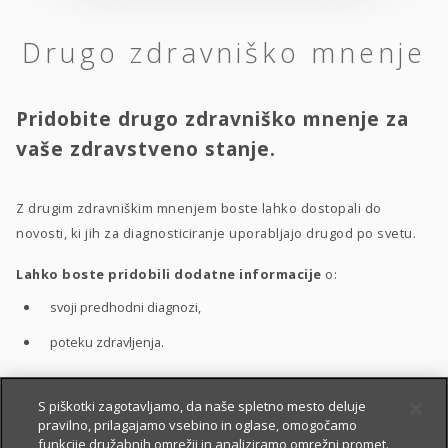
Drugo zdravniško mnenje
Pridobite drugo zdravniško mnenje za
vaše zdravstveno stanje.
Z drugim zdravniškim mnenjem boste lahko dostopali do
novosti, ki jih za diagnosticiranje uporabljajo drugod po svetu.
Lahko boste pridobili dodatne informacije
o:
svoji predhodni diagnozi,
poteku zdravljenja.
S piškotki zagotavljamo, da naše spletno mesto deluje
S pomočjo drugega zdravniškega mnenja boste bolje
pravilno, prilagajamo vsebino in oglase, omogočamo
razumeli
:
funkcije družabnih omrežij in analiziramo omrežni promet.