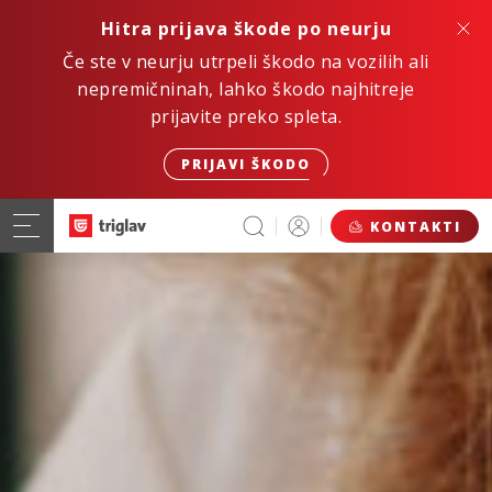
Hitra prijava škode po neurju
Če ste v neurju utrpeli škodo na vozilih ali
nepremičninah, lahko škodo najhitreje
prijavite preko spleta.
PRIJAVI ŠKODO
KONTAKTI