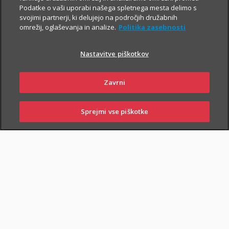
Podatke o vaši uporabi našega spletnega mesta delimo s
vaše zdravstveno stanje,
svojimi partnerji, ki delujejo na področjih družabnih
omrežij, oglaševanja in analize.
Politika zasebnosti
nadaljnje možnosti zdravljenja, o čemer se boste lahko
posvetovali tudi s svoji lečečim zdravnikom.
Nastavitve piškotkov
Zavrni
Sprejmi vse piškotke
SKLENI
PRIJAVI ŠKODO
ZASTOPNIKI
POSLOVALNICE
PIŠI NAM
01 2864 000
NAROČI ZASTOPNIKA
OBIŠČI POSLOVALNICO