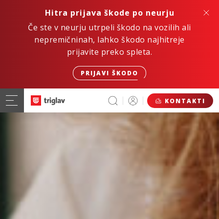
Hitra prijava škode po neurju
Če ste v neurju utrpeli škodo na vozilih ali
nepremičninah, lahko škodo najhitreje
prijavite preko spleta.
PRIJAVI ŠKODO
KONTAKTI