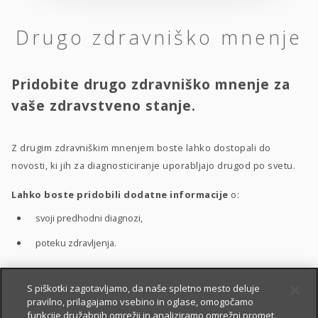
Drugo zdravniško mnenje
Pridobite drugo zdravniško mnenje za
vaše zdravstveno stanje.
Z drugim zdravniškim mnenjem boste lahko dostopali do
novosti, ki jih za diagnosticiranje uporabljajo drugod po svetu.
Lahko boste pridobili dodatne informacije
o:
svoji predhodni diagnozi,
poteku zdravljenja.
S piškotki zagotavljamo, da naše spletno mesto deluje
S pomočjo drugega zdravniškega mnenja boste bolje
pravilno, prilagajamo vsebino in oglase, omogočamo
razumeli
:
funkcije družabnih omrežij in analiziramo omrežni promet.