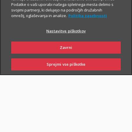
Podatke o vaši uporabi našega spletnega mesta delimo s
vaše zdravstveno stanje,
svojimi partnerji, ki delujejo na področjih družabnih
omrežij, oglaševanja in analize.
Politika zasebnosti
nadaljnje možnosti zdravljenja, o čemer se boste lahko
posvetovali tudi s svoji lečečim zdravnikom.
Nastavitve piškotkov
Zavrni
Sprejmi vse piškotke
SKLENI
PRIJAVI ŠKODO
ZASTOPNIKI
POSLOVALNICE
PIŠI NAM
01 2864 000
NAROČI ZASTOPNIKA
OBIŠČI POSLOVALNICO