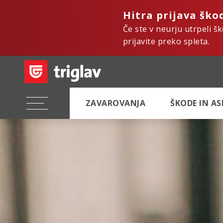
Hitra prijava ško
Če ste v neurju utrpeli š
prijavite preko spleta.
ZAVAROVANJA
ŠKODE IN A