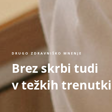
DRUGO ZDRAVNIŠKO MNENJE
Brez skrbi tudi
v težkih trenutk