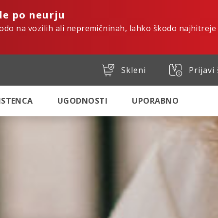
de po neurju
kodo na vozilih ali nepremičninah, lahko škodo najhitreje
Skleni
Prijavi
SISTENCA
UGODNOSTI
UPORABNO