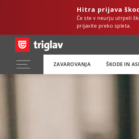
Hitra prijava ško
Če ste v neurju utrpeli š
prijavite preko spleta.
ZAVAROVANJA
ŠKODE IN A