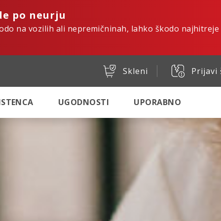
de po neurju
kodo na vozilih ali nepremičninah, lahko škodo najhitreje
Skleni
Prijavi
SISTENCA
UGODNOSTI
UPORABNO