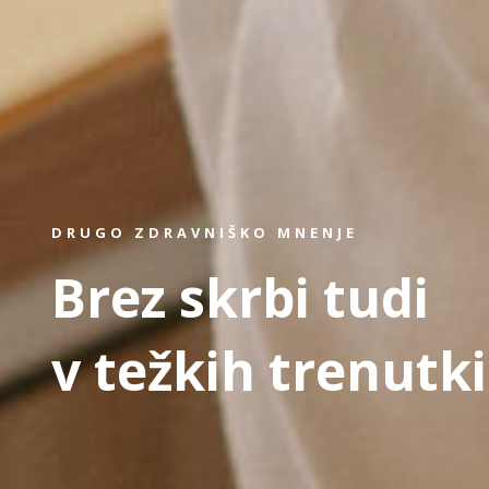
DRUGO ZDRAVNIŠKO MNENJE
Brez skrbi tudi
v težkih trenutk