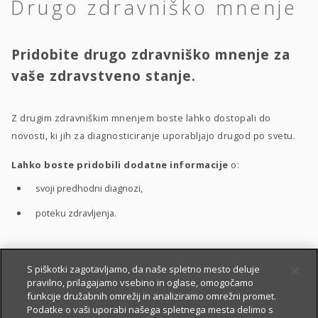
Drugo zdravniško mnenje
Pridobite drugo zdravniško mnenje za
vaše zdravstveno stanje.
Z drugim zdravniškim mnenjem boste lahko dostopali do
novosti, ki jih za diagnosticiranje uporabljajo drugod po svetu.
Lahko boste pridobili dodatne informacije
o:
svoji predhodni diagnozi,
poteku zdravljenja.
S pomočjo drugega zdravniškega mnenja boste bolje
S piškotki zagotavljamo, da naše spletno mesto deluje
pravilno, prilagajamo vsebino in oglase, omogočamo
razumeli
:
funkcije družabnih omrežij in analiziramo omrežni promet.
vaše zdravstveno stanje,
Podatke o vaši uporabi našega spletnega mesta delimo s