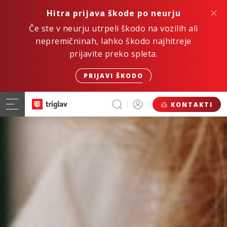
Hitra prijava škode po neurju
Če ste v neurju utrpeli škodo na vozilih ali
nepremičninah, lahko škodo najhitreje
prijavite preko spleta.
PRIJAVI ŠKODO
KONTAKTI