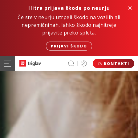
Hitra prijava škode po neurju
Če ste v neurju utrpeli škodo na vozilih ali
nepremičninah, lahko škodo najhitreje
prijavite preko spleta.
PRIJAVI ŠKODO
KONTAKTI