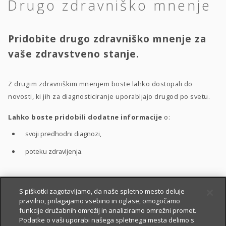
Drugo zdravniško mnenje
Pridobite drugo zdravniško mnenje za
vaše zdravstveno stanje.
Z drugim zdravniškim mnenjem boste lahko dostopali do
novosti, ki jih za diagnosticiranje uporabljajo drugod po svetu.
Lahko boste pridobili dodatne informacije
o:
svoji predhodni diagnozi,
poteku zdravljenja.
S pomočjo drugega zdravniškega mnenja boste bolje
S piškotki zagotavljamo, da naše spletno mesto deluje
pravilno, prilagajamo vsebino in oglase, omogočamo
razumeli
:
funkcije družabnih omrežij in analiziramo omrežni promet.
vaše zdravstveno stanje,
Podatke o vaši uporabi našega spletnega mesta delimo s