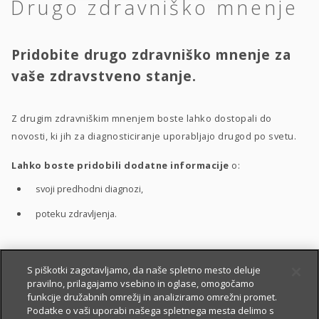
Drugo zdravniško mnenje
Pridobite drugo zdravniško mnenje za
vaše zdravstveno stanje.
Z drugim zdravniškim mnenjem boste lahko dostopali do
novosti, ki jih za diagnosticiranje uporabljajo drugod po svetu.
Lahko boste pridobili dodatne informacije
o:
svoji predhodni diagnozi,
poteku zdravljenja.
S pomočjo drugega zdravniškega mnenja boste bolje
S piškotki zagotavljamo, da naše spletno mesto deluje
pravilno, prilagajamo vsebino in oglase, omogočamo
razumeli
:
funkcije družabnih omrežij in analiziramo omrežni promet.
vaše zdravstveno stanje,
Podatke o vaši uporabi našega spletnega mesta delimo s