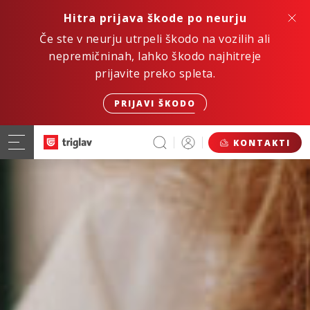
Hitra prijava škode po neurju
Če ste v neurju utrpeli škodo na vozilih ali
nepremičninah, lahko škodo najhitreje
prijavite preko spleta.
PRIJAVI ŠKODO
KONTAKTI