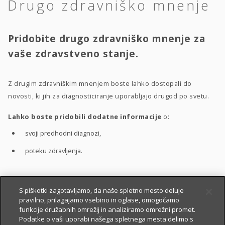
Drugo zdravniško mnenje
Pridobite drugo zdravniško mnenje za
vaše zdravstveno stanje.
Z drugim zdravniškim mnenjem boste lahko dostopali do
novosti, ki jih za diagnosticiranje uporabljajo drugod po svetu.
Lahko boste pridobili dodatne informacije
o:
svoji predhodni diagnozi,
poteku zdravljenja.
S pomočjo drugega zdravniškega mnenja boste bolje
S piškotki zagotavljamo, da naše spletno mesto deluje
pravilno, prilagajamo vsebino in oglase, omogočamo
razumeli
:
funkcije družabnih omrežij in analiziramo omrežni promet.
vaše zdravstveno stanje,
Podatke o vaši uporabi našega spletnega mesta delimo s