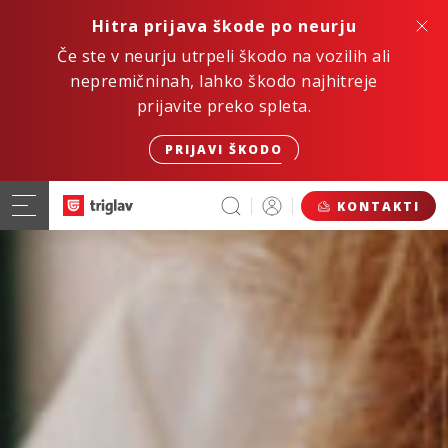
Hitra prijava škode po neurju
Če ste v neurju utrpeli škodo na vozilih ali
nepremičninah, lahko škodo najhitreje
prijavite preko spleta.
PRIJAVI ŠKODO
KONTAKTI