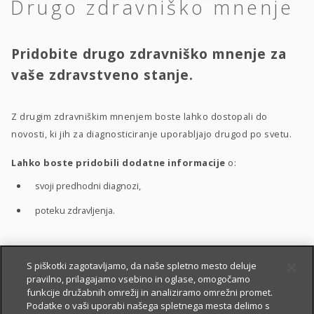
Drugo zdravniško mnenje
Pridobite drugo zdravniško mnenje za
vaše zdravstveno stanje.
Z drugim zdravniškim mnenjem boste lahko dostopali do
novosti, ki jih za diagnosticiranje uporabljajo drugod po svetu.
Lahko boste pridobili dodatne informacije
o:
svoji predhodni diagnozi,
poteku zdravljenja.
S pomočjo drugega zdravniškega mnenja boste bolje
S piškotki zagotavljamo, da naše spletno mesto deluje
pravilno, prilagajamo vsebino in oglase, omogočamo
razumeli
:
funkcije družabnih omrežij in analiziramo omrežni promet.
vaše zdravstveno stanje,
Podatke o vaši uporabi našega spletnega mesta delimo s