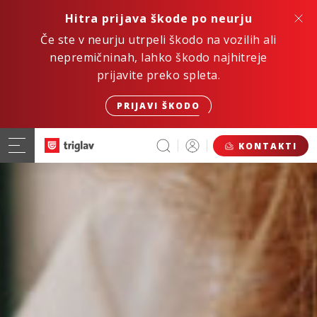
Hitra prijava škode po neurju
Če ste v neurju utrpeli škodo na vozilih ali
nepremičninah, lahko škodo najhitreje
prijavite preko spleta.
PRIJAVI ŠKODO
KONTAKTI