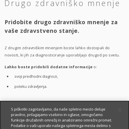
Drugo zdravniško mnenje
Pridobite drugo zdravniško mnenje za
vaše zdravstveno stanje.
Z drugim zdravniškim mnenjem boste lahko dostopali do
novosti, ki jih za diagnosticiranje uporabljajo drugod po svetu.
Lahko boste pridobili dodatne informacije
o:
svoji predhodni diagnozi,
poteku zdravljenja.
S pomočjo drugega zdravniškega mnenja boste bolje
S piškotki zagotavljamo, da naše spletno mesto deluje
pravilno, prilagajamo vsebino in oglase, omogočamo
razumeli
:
funkcije družabnih omrežij in analiziramo omrežni promet.
vaše zdravstveno stanje,
Podatke o vaši uporabi našega spletnega mesta delimo s