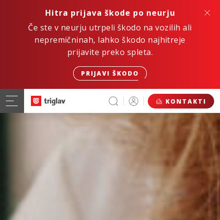
Hitra prijava škode po neurju
Če ste v neurju utrpeli škodo na vozilih ali
nepremičninah, lahko škodo najhitreje
prijavite preko spleta.
PRIJAVI ŠKODO
KONTAKTI