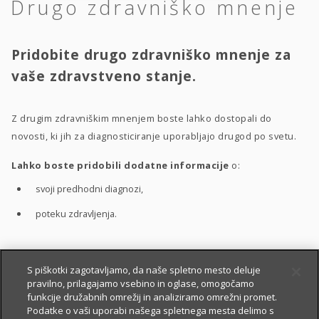
Drugo zdravniško mnenje
Pridobite drugo zdravniško mnenje za
vaše zdravstveno stanje.
Z drugim zdravniškim mnenjem boste lahko dostopali do
novosti, ki jih za diagnosticiranje uporabljajo drugod po svetu.
Lahko boste pridobili dodatne informacije
o:
svoji predhodni diagnozi,
poteku zdravljenja.
S pomočjo drugega zdravniškega mnenja boste bolje
S piškotki zagotavljamo, da naše spletno mesto deluje
pravilno, prilagajamo vsebino in oglase, omogočamo
razumeli
:
funkcije družabnih omrežij in analiziramo omrežni promet.
vaše zdravstveno stanje,
Podatke o vaši uporabi našega spletnega mesta delimo s