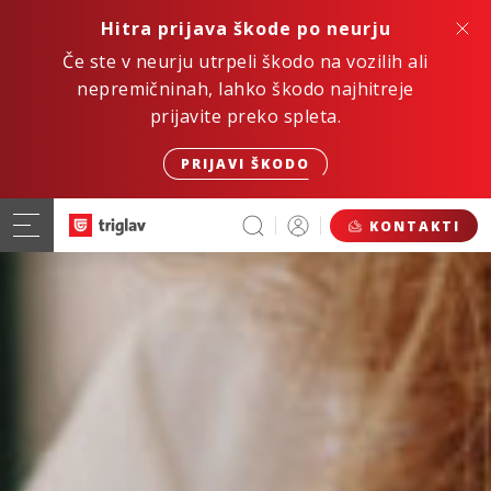
Hitra prijava škode po neurju
Če ste v neurju utrpeli škodo na vozilih ali
nepremičninah, lahko škodo najhitreje
prijavite preko spleta.
PRIJAVI ŠKODO
KONTAKTI