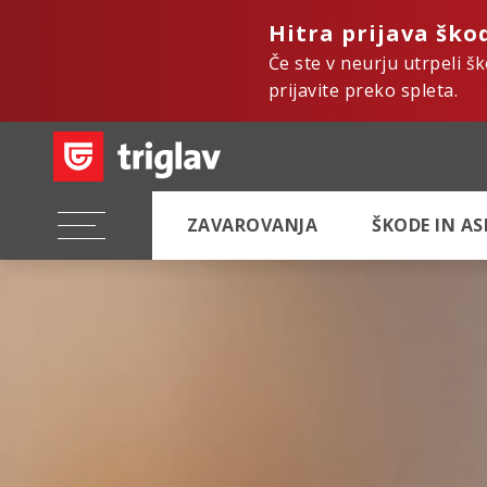
Hitra prijava ško
Če ste v neurju utrpeli š
prijavite preko spleta.
ZAVAROVANJA
ŠKODE IN A