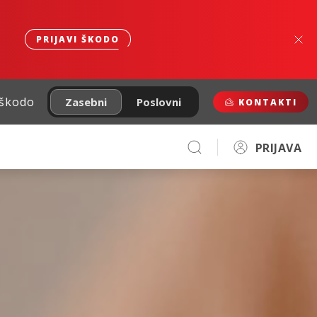
PRIJAVI ŠKODO
 škodo
Zasebni
Poslovni
KONTAKTI
PRIJAVA