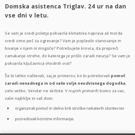
Domska asistenca Triglav. 24 ur na dan
vse dni v letu.
Se vam je sredi poletja pokvarila klimatska naprava ali morda
sredi zime peč za ogrevanje? Vam je poplavilo stanovanje in
bivanje v njem ni mogoče? Potrebujete krovca, da prepreči
zamakanje strehe, do katerega je prišlo zaradi neurja? Se vam je
pokvarila ključavnica vhodnih vrat?
Še bi lahko naštevali, saj je primerov, ko bi potrebovali
pomoč
zaradi nenadnega in od vaše volje neodvisnega dogodka
,
zelo veliko. Vendar ne skrbite. V nujnih primerih bomo za vas,
vaše najbližje in vaš dom:
organizirali pomoč in delno krili stroške nekaterih storitev ter
posredovali koristne informacije.