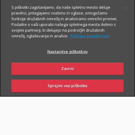
Asistenco lahko naročite
24 ur na dan vse dni v letu
:
S piškotki zagotavljamo, da naše spletno mesto deluje
preko mobilne aplikacije
i.triglav
,
pravilno, prilagajamo vsebino in oglase, omogočamo
funkcije družabnih omrežij in analiziramo omrežni promet.
na telefonski številki
01 2864 000
, iz tujine na
+386 2 222 28 64
.
Podatke o vaši uporabi našega spletnega mesta delimo s
svojimi partnerji, ki delujejo na področjih družabnih
omrežij, oglaševanja in analize.
Politika zasebnosti
Domska asistenca je vključena v
zavarovanje doma
in zagotavlja
i
zavarovalno kritje
za stanovanjske objekte
na območju
Nastavitve piškotkov
Slovenije
in
Hrvaške
.
Zavrni
Sprejmi vse piškotke
SKLENI
PRIJAVI ŠKODO
ZASTOPNIKI
POSLOVALNICE
PRIJAVI ŠKODO
PIŠI NAM