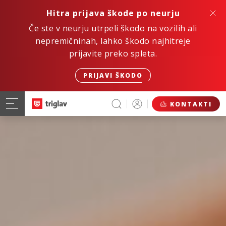
Hitra prijava škode po neurju
Če ste v neurju utrpeli škodo na vozilih ali
nepremičninah, lahko škodo najhitreje
prijavite preko spleta.
PRIJAVI ŠKODO
KONTAKTI