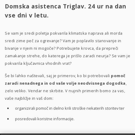
Domska asistenca Triglav. 24 ur na dan
vse dni v letu.
Se vam je sredi poletja pokvarila klimatska naprava ali morda
sredi zime peč za ogrevanje? Vam je poplavilo stanovanje in
bivanje v njem ni mogoče? Potrebujete krovca, da prepreči
zamakanje strehe, do katerega je prišlo zaradi neurja? Se vam je
pokvarila ključavnica vhodnih vrat?
Še bi lahko naštevali, saj je primerov, ko bi potrebovali
pomoč
zaradi nenadnega in od vaše volje neodvisnega dogodka
,
zelo veliko. Vendar ne skrbite. V nujnih primerih bomo za vas,
vaše najbližje in vaš dom:
organizirali pomoč in delno krili stroške nekaterih storitev ter
posredovali koristne informacije.