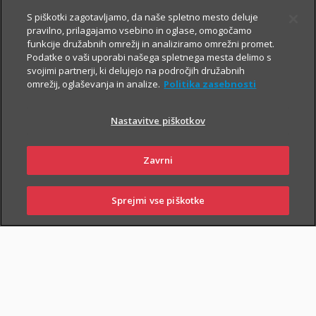
Asistenco lahko naročite
24 ur na dan vse dni v letu
:
S piškotki zagotavljamo, da naše spletno mesto deluje
preko mobilne aplikacije
i.triglav
,
pravilno, prilagajamo vsebino in oglase, omogočamo
funkcije družabnih omrežij in analiziramo omrežni promet.
na telefonski številki
01 2864 000
, iz tujine na
+386 2 222 28 64
.
Podatke o vaši uporabi našega spletnega mesta delimo s
svojimi partnerji, ki delujejo na področjih družabnih
omrežij, oglaševanja in analize.
Politika zasebnosti
Domska asistenca je vključena v
zavarovanje doma
in zagotavlja
i
zavarovalno kritje
za stanovanjske objekte
na območju
Nastavitve piškotkov
Slovenije
in
Hrvaške
.
Zavrni
Sprejmi vse piškotke
SKLENI
PRIJAVI ŠKODO
ZASTOPNIKI
POSLOVALNICE
PRIJAVI ŠKODO
PIŠI NAM