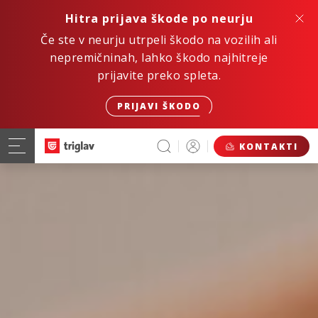
Hitra prijava škode po neurju
Če ste v neurju utrpeli škodo na vozilih ali
nepremičninah, lahko škodo najhitreje
prijavite preko spleta.
PRIJAVI ŠKODO
KONTAKTI