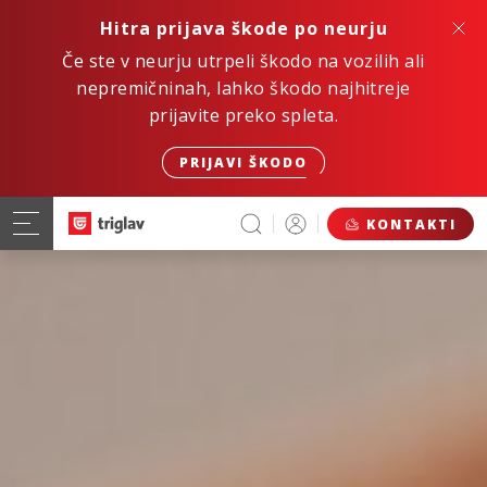
Hitra prijava škode po neurju
Če ste v neurju utrpeli škodo na vozilih ali
nepremičninah, lahko škodo najhitreje
prijavite preko spleta.
PRIJAVI ŠKODO
KONTAKTI