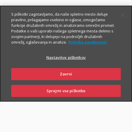
Asistenco lahko naročite
24 ur na dan vse dni v letu
:
S piškotki zagotavljamo, da naše spletno mesto deluje
pravilno, prilagajamo vsebino in oglase, omogočamo
preko mobilne aplikacije
i.triglav
,
funkcije družabnih omrežij in analiziramo omrežni promet.
Podatke o vaši uporabi našega spletnega mesta delimo s
na telefonski številki
01 2864 000
, iz tujine na
+386 2 222 28 64
.
svojimi partnerji, ki delujejo na področjih družabnih
omrežij, oglaševanja in analize.
Politika zasebnosti
Domska asistenca je vključena v
zavarovanje doma
in zagotavlja
Nastavitve piškotkov
i
zavarovalno kritje
za stanovanjske objekte
na območju
Slovenije
in
Hrvaške
.
Zavrni
Sprejmi vse piškotke
SKLENI
PRIJAVI ŠKODO
ZASTOPNIKI
POSLOVALNICE
PRIJAVI ŠKODO
PIŠI NAM