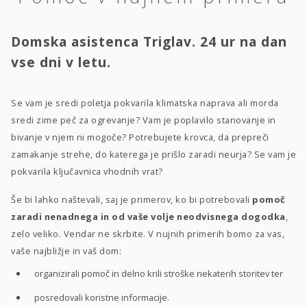
Domska asistenca Triglav. 24 ur na dan
vse dni v letu.
Se vam je sredi poletja pokvarila klimatska naprava ali morda
sredi zime peč za ogrevanje? Vam je poplavilo stanovanje in
bivanje v njem ni mogoče? Potrebujete krovca, da prepreči
zamakanje strehe, do katerega je prišlo zaradi neurja? Se vam je
pokvarila ključavnica vhodnih vrat?
Še bi lahko naštevali, saj je primerov, ko bi potrebovali
pomoč
zaradi nenadnega in od vaše volje neodvisnega dogodka
,
zelo veliko. Vendar ne skrbite. V nujnih primerih bomo za vas,
vaše najbližje in vaš dom:
organizirali pomoč in delno krili stroške nekaterih storitev ter
posredovali koristne informacije.