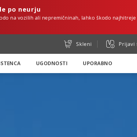
de po neurju
kodo na vozilih ali nepremičninah, lahko škodo najhitreje
Skleni
Prijavi
SISTENCA
UGODNOSTI
UPORABNO