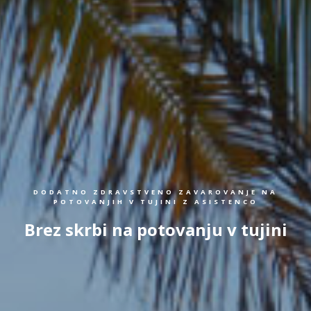
DODATNO ZDRAVSTVENO ZAVAROVANJE NA
POTOVANJIH V TUJINI Z ASISTENCO
Brez skrbi na potovanju v tujini