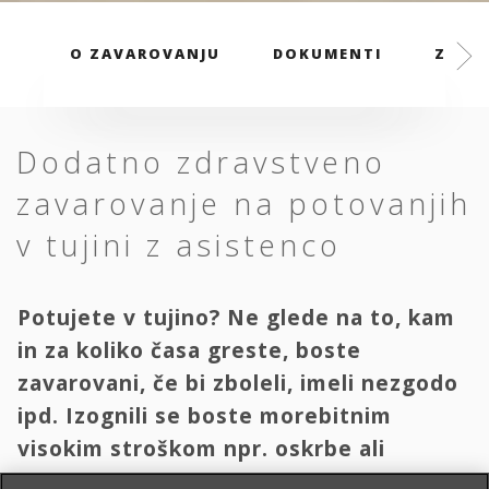
O ZAVAROVANJU
DOKUMENTI
ZAVAR
Dodatno zdravstveno
zavarovanje na potovanjih
v tujini z asistenco
Potujete v tujino? Ne glede na to, kam
in za koliko časa greste, boste
zavarovani, če bi zboleli, imeli nezgodo
ipd. Izognili se boste morebitnim
visokim stroškom npr. oskrbe ali
transporta domov.