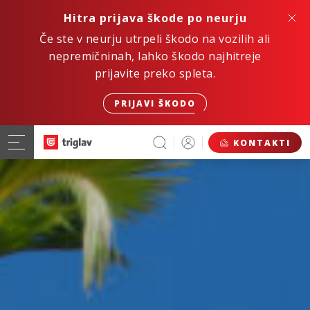
Hitra prijava škode po neurju
Če ste v neurju utrpeli škodo na vozilih ali
nepremičninah, lahko škodo najhitreje
prijavite preko spleta.
PRIJAVI ŠKODO
KONTAKTI