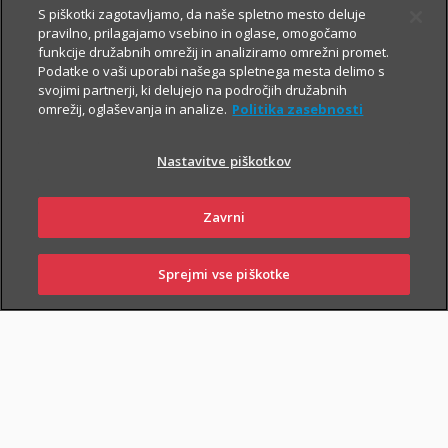
S piškotki zagotavljamo, da naše spletno mesto deluje
pravilno, prilagajamo vsebino in oglase, omogočamo
Vsem, ki občasno ali redno potujete v tujino, svetujemo, da
funkcije družabnih omrežij in analiziramo omrežni promet.
Podatke o vaši uporabi našega spletnega mesta delimo s
zaradi svoje finančne varnosti sklenete še Dodatno zdravstveno
svojimi partnerji, ki delujejo na področjih družabnih
zavarovanje na potovanjih v tujini z asistenco (v nadaljevanju
omrežij, oglaševanja in analize.
Politika zasebnosti
ZZPT).
Nastavitve piškotkov
Kadarkoli boste v tujini
potrebovali pomoč, nas pokličite na
+386 2 222 28 64
.
Na voljo smo vam 24 ur na dan.
Zavrni
Sprejmi vse piškotke
SKLENI
PRIJAVI ŠKODO
ZASTOPNIKI
POSLOVALNICE
PIŠI NAM
01 2864 000