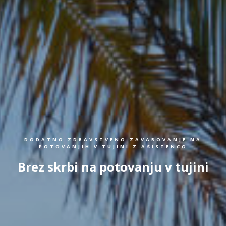
DODATNO ZDRAVSTVENO ZAVAROVANJE NA
POTOVANJIH V TUJINI Z ASISTENCO
Brez skrbi na potovanju v tujini