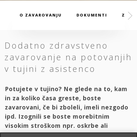
O ZAVAROVANJU
DOKUMENTI
ZAVAR
Dodatno zdravstveno
zavarovanje na potovanjih
v tujini z asistenco
Potujete v tujino? Ne glede na to, kam
in za koliko časa greste, boste
zavarovani, če bi zboleli, imeli nezgodo
ipd. Izognili se boste morebitnim
visokim stroškom npr. oskrbe ali
transporta domov.