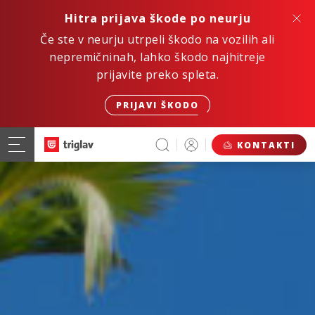
Hitra prijava škode po neurju
Če ste v neurju utrpeli škodo na vozilih ali
nepremičninah, lahko škodo najhitreje
prijavite preko spleta.
PRIJAVI ŠKODO
KONTAKTI