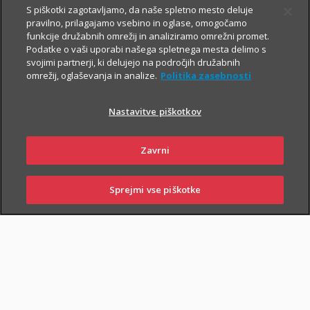
S piškotki zagotavljamo, da naše spletno mesto deluje
pravilno, prilagajamo vsebino in oglase, omogočamo
Vsem, ki občasno ali redno potujete v tujino, svetujemo, da
funkcije družabnih omrežij in analiziramo omrežni promet.
Podatke o vaši uporabi našega spletnega mesta delimo s
zaradi svoje finančne varnosti sklenete še Dodatno zdravstveno
svojimi partnerji, ki delujejo na področjih družabnih
zavarovanje na potovanjih v tujini z asistenco (v nadaljevanju
omrežij, oglaševanja in analize.
Politika zasebnosti
ZZPT).
Nastavitve piškotkov
Kadarkoli boste v tujini
potrebovali pomoč, nas pokličite na
+386 2 222 28 64
.
Na voljo smo vam 24 ur na dan.
Zavrni
Sprejmi vse piškotke
SKLENI
PRIJAVI ŠKODO
ZASTOPNIKI
POSLOVALNICE
PIŠI NAM
01 2864 000