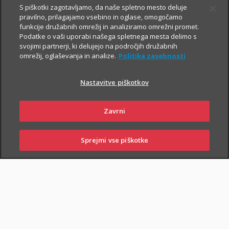
S piškotki zagotavljamo, da naše spletno mesto deluje
pravilno, prilagajamo vsebino in oglase, omogočamo
Vsem, ki občasno ali redno potujete v tujino, svetujemo, da
funkcije družabnih omrežij in analiziramo omrežni promet.
Podatke o vaši uporabi našega spletnega mesta delimo s
zaradi svoje finančne varnosti sklenete še Dodatno zdravstveno
svojimi partnerji, ki delujejo na področjih družabnih
zavarovanje na potovanjih v tujini z asistenco (v nadaljevanju
omrežij, oglaševanja in analize.
Politika zasebnosti
ZZPT).
Nastavitve piškotkov
Kadarkoli boste v tujini
potrebovali pomoč, nas pokličite na
+386 2 222 28 64
.
Na voljo smo vam 24 ur na dan.
Zavrni
Sprejmi vse piškotke
SKLENI
PRIJAVI ŠKODO
ZASTOPNIKI
POSLOVALNICE
PIŠI NAM
01 2864 000