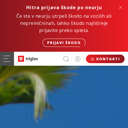
Hitra prijava škode po neurju
Če ste v neurju utrpeli škodo na vozilih ali
nepremičninah, lahko škodo najhitreje
prijavite preko spleta.
PRIJAVI ŠKODO
KONTAKTI