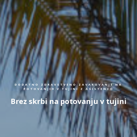
DODATNO ZDRAVSTVENO ZAVAROVANJE NA
POTOVANJIH V TUJINI Z ASISTENCO
Brez skrbi na potovanju v tujini