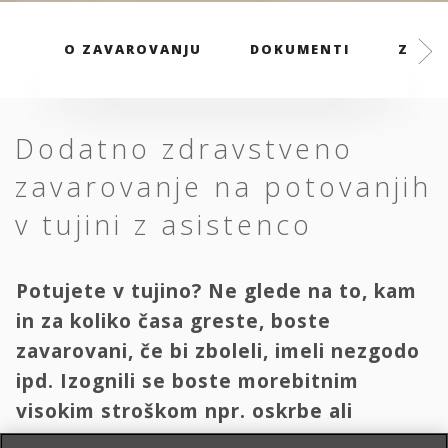
O ZAVAROVANJU
DOKUMENTI
ZAVAR
Dodatno zdravstveno
zavarovanje na potovanjih
v tujini z asistenco
Potujete v tujino? Ne glede na to, kam
in za koliko časa greste, boste
zavarovani, če bi zboleli, imeli nezgodo
ipd. Izognili se boste morebitnim
visokim stroškom npr. oskrbe ali
transporta domov.