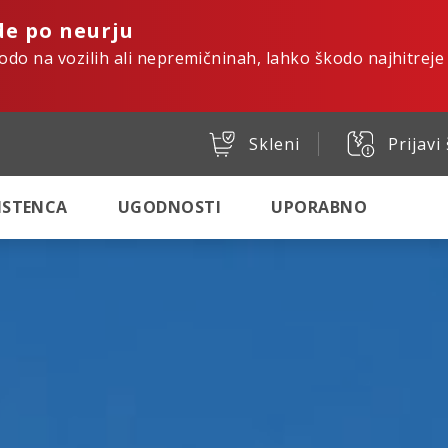
de po neurju
kodo na vozilih ali nepremičninah, lahko škodo najhitreje
Skleni
Prijavi
SISTENCA
UGODNOSTI
UPORABNO