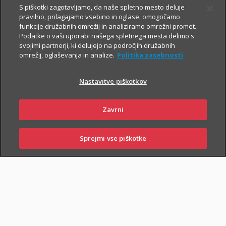
S piškotki zagotavljamo, da naše spletno mesto deluje
pravilno, prilagajamo vsebino in oglase, omogočamo
Vsem, ki občasno ali redno potujete v tujino, svetujemo, da
funkcije družabnih omrežij in analiziramo omrežni promet.
Podatke o vaši uporabi našega spletnega mesta delimo s
zaradi svoje finančne varnosti sklenete še Dodatno zdravstveno
svojimi partnerji, ki delujejo na področjih družabnih
zavarovanje na potovanjih v tujini z asistenco (v nadaljevanju
omrežij, oglaševanja in analize.
Politika zasebnosti
ZZPT).
Nastavitve piškotkov
Kadarkoli boste v tujini
potrebovali pomoč, nas pokličite na
+386 2 222 28 64
.
Na voljo smo vam 24 ur na dan.
Zavrni
Sprejmi vse piškotke
PRIJAVI
NAROČI
OBIŠČI
SKLENI
ŠKODO
ZASTOPNIKA
POSLOVALNICO
PIŠI NAM
01 2864 000