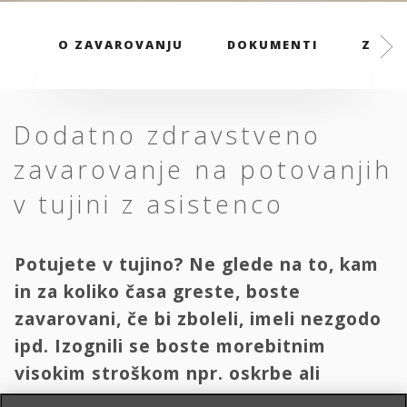
O ZAVAROVANJU
DOKUMENTI
ZAVAR
Dodatno zdravstveno
zavarovanje na potovanjih
v tujini z asistenco
Potujete v tujino? Ne glede na to, kam
in za koliko časa greste, boste
zavarovani, če bi zboleli, imeli nezgodo
ipd. Izognili se boste morebitnim
visokim stroškom npr. oskrbe ali
transporta domov.