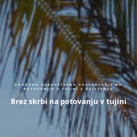
DODATNO ZDRAVSTVENO ZAVAROVANJE NA
POTOVANJIH V TUJINI Z ASISTENCO
Brez skrbi na potovanju v tujini