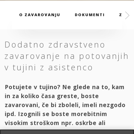
O ZAVAROVANJU
DOKUMENTI
ZAVAR
Dodatno zdravstveno
zavarovanje na potovanjih
v tujini z asistenco
Potujete v tujino? Ne glede na to, kam
in za koliko časa greste, boste
zavarovani, če bi zboleli, imeli nezgodo
ipd. Izognili se boste morebitnim
visokim stroškom npr. oskrbe ali
transporta domov.