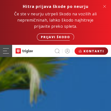
Hitra prijava škode po neurju
Če ste v neurju utrpeli škodo na vozilih ali
nepremičninah, lahko škodo najhitreje
prijavite preko spleta.
PRIJAVI ŠKODO
KONTAKTI