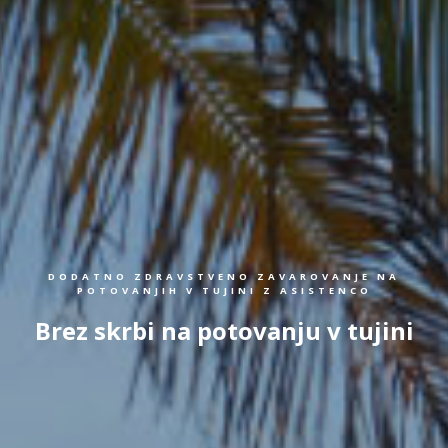
DODATNO ZDRAVSTVENO ZAVAROVANJE NA
POTOVANJIH V TUJINI Z ASISTENCO
Brez skrbi na potovanju v tujini