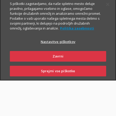
S piškotki zagotavljamo, da naše spletno mesto deluje
pravilno, prilagajamo vsebino in oglase, omogočamo
Vsem, ki občasno ali redno potujete v tujino, svetujemo, da
funkcije družabnih omrežij in analiziramo omrežni promet.
Podatke o vaši uporabi našega spletnega mesta delimo s
zaradi svoje finančne varnosti sklenete še Dodatno zdravstveno
svojimi partnerji, ki delujejo na področjih družabnih
zavarovanje na potovanjih v tujini z asistenco (v nadaljevanju
omrežij, oglaševanja in analize.
Politika zasebnosti
ZZPT).
Nastavitve piškotkov
Kadarkoli boste v tujini
potrebovali pomoč, nas pokličite na
+386 2 222 28 64
.
Na voljo smo vam 24 ur na dan.
Zavrni
Sprejmi vse piškotke
SKLENI
PRIJAVI ŠKODO
ZASTOPNIKI
POSLOVALNICE
PIŠI NAM
01 2864 000